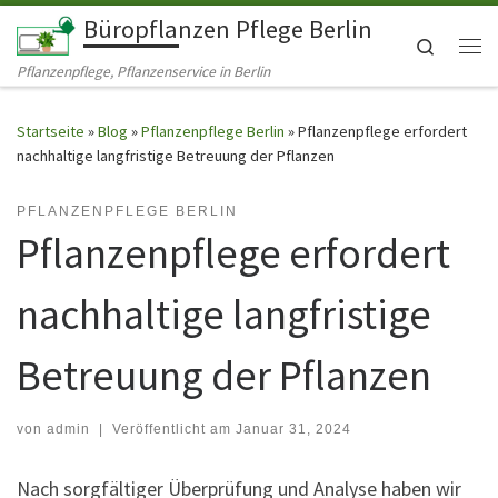
Büropflanzen Pflege Berlin
Zum Inhalt springen
Search
Me
Pflanzenpflege, Pflanzenservice in Berlin
Startseite
»
Blog
»
Pflanzenpflege Berlin
»
Pflanzenpflege erfordert
nachhaltige langfristige Betreuung der Pflanzen
PFLANZENPFLEGE BERLIN
Pflanzenpflege erfordert
nachhaltige langfristige
Betreuung der Pflanzen
von
admin
|
Veröffentlicht am
Januar 31, 2024
Nach sorgfältiger Überprüfung und Analyse haben wir