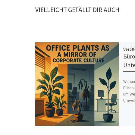
VIELLEICHT GEFÄLLT DIR AUCH
Veröff
Büro
Unte
Wir si
Büros 
um We
Umwelt