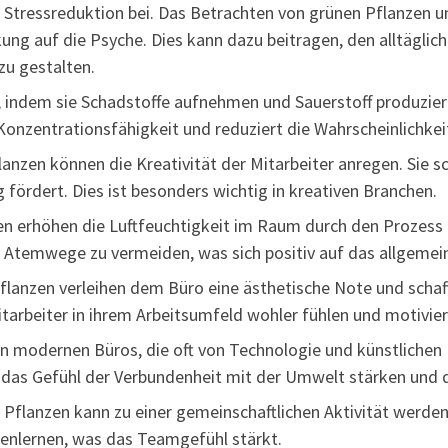
r Stressreduktion bei. Das Betrachten von grünen Pflanzen
g auf die Psyche. Dies kann dazu beitragen, den alltäglich
u gestalten.
t, indem sie Schadstoffe aufnehmen und Sauerstoff produzier
n Konzentrationsfähigkeit und reduziert die Wahrscheinlichk
anzen können die Kreativität der Mitarbeiter anregen. Sie s
fördert. Dies ist besonders wichtig in kreativen Branchen.
n erhöhen die Luftfeuchtigkeit im Raum durch den Prozess d
 Atemwege zu vermeiden, was sich positiv auf das allgemei
flanzen verleihen dem Büro eine ästhetische Note und scha
itarbeiter in ihrem Arbeitsumfeld wohler fühlen und motivier
n modernen Büros, die oft von Technologie und künstlichen M
n das Gefühl der Verbundenheit mit der Umwelt stärken und
 Pflanzen kann zu einer gemeinschaftlichen Aktivität werden
enlernen, was das Teamgefühl stärkt.