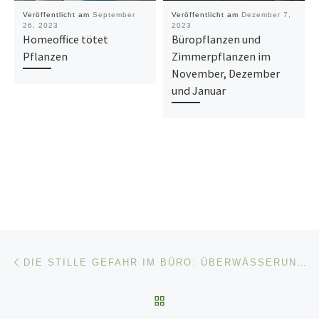
Veröffentlicht am
September
Veröffentlicht am
Dezember 7,
26, 2023
2023
Homeoffice tötet
Büropflanzen und
Pflanzen
Zimmerpflanzen im
November, Dezember
und Januar
Beitragsnavigation
Vorheriger Beitrag
DIE STILLE GEFAHR IM BÜRO: ÜBERWÄSSERUNG VON PFLANZEN DURCH GETRÄNKERESTE (ENGLISH VERSION BELOW)
ZURÜCK ZUR BEITRAGSL