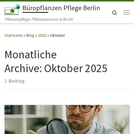
Büropflanzen Pflege Berlin
Zum Inhalt springen
Search
Me
Pflanzenpflege, Pflanzenservice in Berlin
Startseite
»
Blog
»
2025
»
Oktober
Monatliche
Archive:
Oktober 2025
1 Beitrag
Freitag. 15:57 Uhr. Während normale Menschen ihren Feierabend
planen, beginnt bei manchen Kund*innen plötzlich die botanische