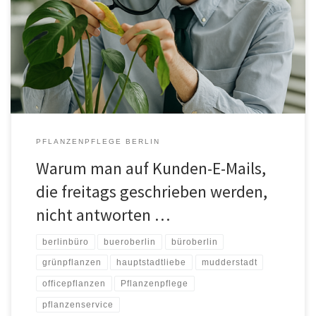
Panikstunde. Dann trudeln sie ein: Die Mails der Kategorie„Hilfe
unsere Yucca wirkt gestresst, können Sie bitte SOFORT mit ihr
sprechen?“oder„Die Monstera hängt. Ist das bereits ein
medizinischer Notfall?“ Und mein persönliches Highlight:„Die
Pflanze im […]
PFLANZENPFLEGE BERLIN
Warum man auf Kunden-E-Mails,
die freitags geschrieben werden,
nicht antworten …
berlinbüro
bueroberlin
büroberlin
grünpflanzen
hauptstadtliebe
mudderstadt
officepflanzen
Pflanzenpflege
pflanzenservice